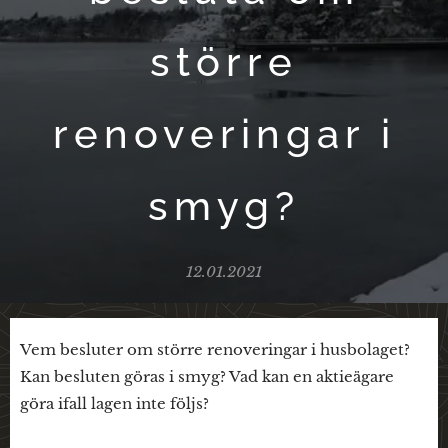
större
renoveringar i
smyg?
12.01.2021
Vem besluter om större renoveringar i husbolaget?
Kan besluten göras i smyg? Vad kan en aktieägare
göra ifall lagen inte följs?