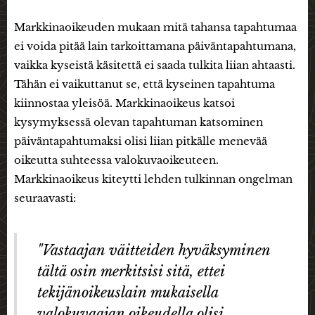
Markkinaoikeuden mukaan mitä tahansa tapahtumaa
ei voida pitää lain tarkoittamana päiväntapahtumana,
vaikka kyseistä käsitettä ei saada tulkita liian ahtaasti.
Tähän ei vaikuttanut se, että kyseinen tapahtuma
kiinnostaa yleisöä. Markkinaoikeus katsoi
kysymyksessä olevan tapahtuman katsominen
päiväntapahtumaksi olisi liian pitkälle menevää
oikeutta suhteessa valokuvaoikeuteen.
Markkinaoikeus kiteytti lehden tulkinnan ongelman
seuraavasti:
"Vastaajan väitteiden hyväksyminen
tältä osin merkitsisi sitä, ettei
tekijänoikeuslain mukaisella
valokuvaajan oikeudella olisi