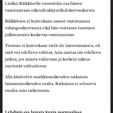
Lisäksi Räikköselle tuomittiin osa hänen
vaatimastaan oikeudenkäyntikulukorvauksesta.
Räikkönen ei kuitenkaan saanut vaatimaansa
vahingonkorvausta eikä hän voittanut tuomion
julkistamista koskevaa vaatimustaan.
Tuomio ei kuitenkaan vielä ole lainvoimainen, eli
siitä voi edelleen valittaa. Asia saattaa siis edelleen
jatkua, jos asiasta valitetaan ja korkein oikeus
myöntää valitusluvan.
Alla käsittelen markkinaoikeuden ratkaisua
lainaamisoikeuden osalta. Ratkaisua ei selosteta
muilta osin tarkemmin.
Lehdistö saa lainata kuvia normaalissa