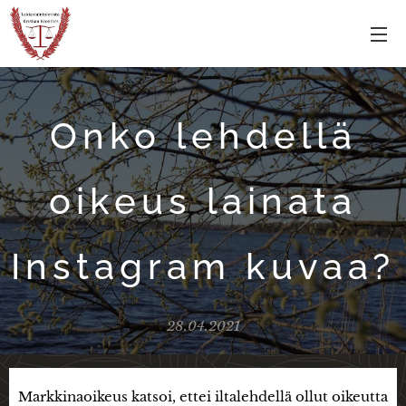
Onko lehdellä
oikeus lainata
Instagram kuvaa?
28.04.2021
Markkinaoikeus katsoi, ettei iltalehdellä ollut oikeutta