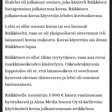
Iltalehti oli julkaissut uutisen, joka käsitteli Räikkösen
Instagramissa julkaisemaa kuvaa. Räikkösen
julkaisemaa kuvaa käytettiin lehden kuvituskuvana.
Lehti ei ollut ostanut kuvaa tai sen lisenssiä
Räikköseltä, vaan se oli yksipuolisesti siteerannut (eli
lainannut) kuvaa maksutta. Kuvaa käytettiin siis ilman
Räikkösen lupaa.
Räikkönen ei ollut tähän tyytyväinen, vaan asia eteni
markkinaoikeuden käsittelyyn. Oikeudenkäynnin
lopputulos oli se, että lainausoikeus ei soveltunut
kyseessä olevaan tilanteeseen ja lehti oli toiminut
lainvastaisesti.
Räikköselle tuomittiin 5.000 € hänen vaatimastaan
hyvityksestä ja Alma Media Suomi Oy:tä kiellettiin
käyttämästä kuvaa julkaisemassaan artikkelissa.