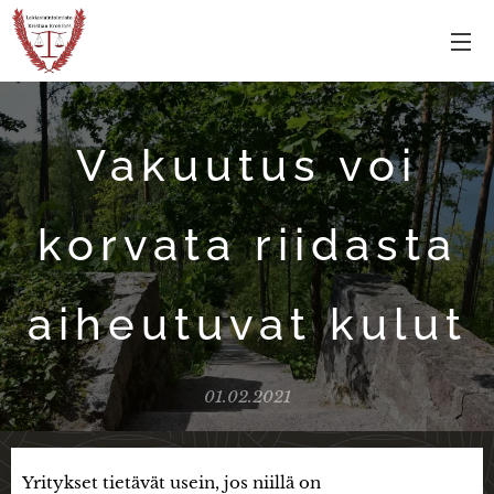
Vakuutus voi
korvata riidasta
aiheutuvat kulut
01.02.2021
Yritykset tietävät usein, jos niillä on