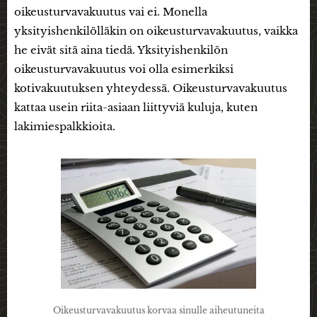
oikeusturvavakuutus vai ei. Monella
yksityishenkilölläkin on oikeusturvavakuutus, vaikka
he eivät sitä aina tiedä. Yksityishenkilön
oikeusturvavakuutus voi olla esimerkiksi
kotivakuutuksen yhteydessä. Oikeusturvavakuutus
kattaa usein riita-asiaan liittyviä kuluja, kuten
lakimiespalkkioita.
Oikeusturvavakuutus korvaa sinulle aiheutuneita