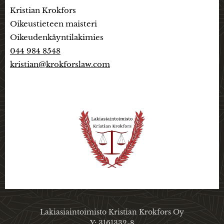
Kristian Krokfors
Oikeustieteen maisteri
Oikeudenkäyntilakimies
044 984 8548
kristian@krokforslaw.com
Lakiasiaintoimisto Kristian Krokfors Oy
Y: 3161332-8