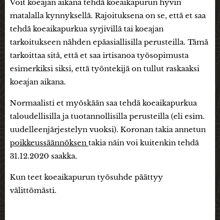
Voit koeajan aikana tehdä koeaikapurun hyvin
matalalla kynnyksellä. Rajoituksena on se, että et saa
tehdä koeaikapurkua syrjivillä tai koeajan
tarkoitukseen nähden epäasiallisilla perusteilla. Tämä
tarkoittaa sitä, että et saa irtisanoa työsopimusta
esimerkiksi siksi, että työntekijä on tullut raskaaksi
koeajan aikana.
Normaalisti et myöskään saa tehdä koeaikapurkua
taloudellisilla ja tuotannollisilla perusteilla (eli esim.
uudelleenjärjestelyn vuoksi). Koronan takia annetun
poikkeussäännöksen
takia näin voi kuitenkin tehdä
31.12.2020 saakka.
Kun teet koeaikapurun työsuhde päättyy
välittömästi.