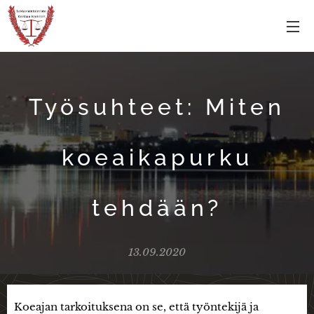
Työsuhteet: Miten
koeaikapurku
tehdään?
13.09.2020
Koeajan tarkoituksena on se, että työntekijä ja