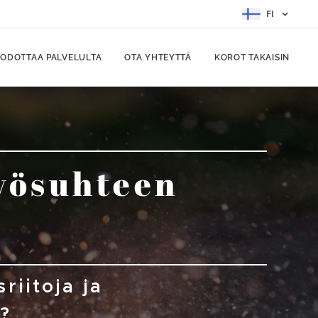
FI
T ODOTTAA PALVELULTA
OTA YHTEYTTÄ
KOROT TAKAISIN
yösuhteen
riitoja ja
?