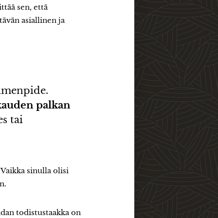
tää sen, että
tävän asiallinen ja
oimenpide.
kauden palkan
s tai
aikka sinulla olisi
n.
iidan todistustaakka on