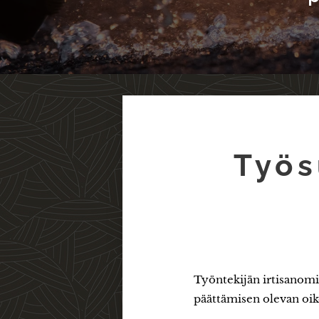
Työs
Työntekijän irtisanomin
päättämisen olevan oik