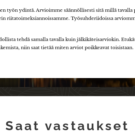
stien työn ydintä. Arvioimme säännöllisesti sitä millä tava
ärin riitatoimeksiannoissamme. Työsuhderiidoissa arviomm
llista tehdä samalla tavalla kuin jälkikäteisarviokin. Etukä
ukemista, niin saat tietää miten arviot poikkeavat toisistaan
Saat vastaukset