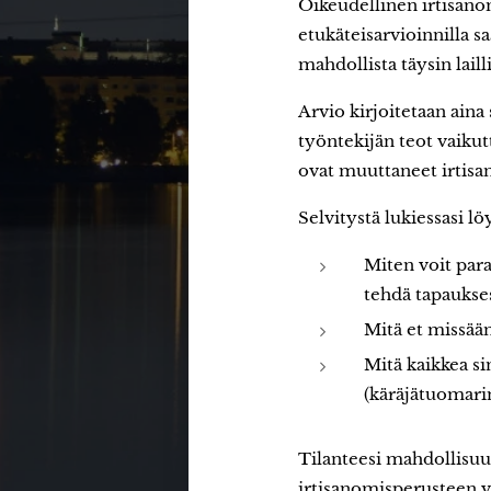
Oikeudellinen irtisano
etukäteisarvioinnilla 
mahdollista täysin lail
Arvio kirjoitetaan aina
työntekijän teot vaiku
ovat muuttaneet irtis
Selvitystä lukiessasi l
Miten voit para
tehdä tapaukses
Mitä et missään
Mitä kaikkea si
(käräjätuomarin
Tilanteesi mahdollisuuk
irtisanomisperusteen v