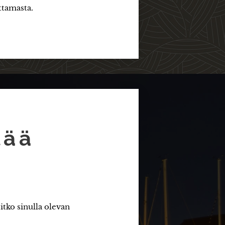
ettamasta.
tää
itko sinulla olevan