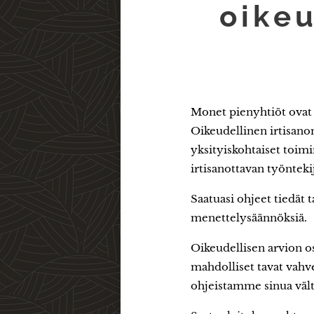
oikeu
Monet pienyhtiöt ovat h
Oikeudellinen irtisanom
yksityiskohtaiset toim
irtisanottavan työnteki
Saatuasi ohjeet tiedät 
menettelysäännöksiä.
Oikeudellisen arvion o
mahdolliset tavat vahven
ohjeistamme sinua vält