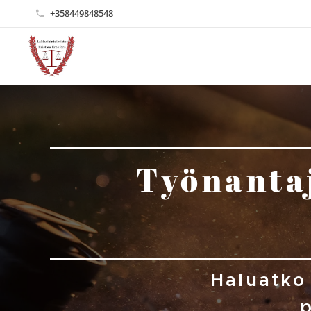
+358449848548
Työnanta
Haluatko 