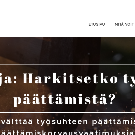
ETUSIVU
MITÄ VOI
ja: Harkitsetko t
päättämistä?
välttää työsuhteen päättämis
päättämiskorvausvaatimuksia