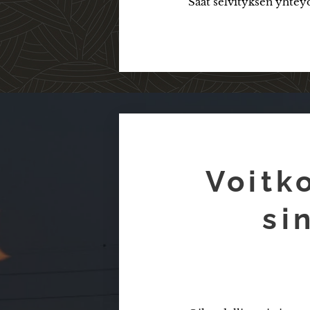
Saat selvityksen yhteyd
Voitk
si