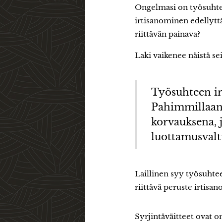
Ongelmasi on työsuhtee
irtisanominen edellyttää
riittävän painava?
Laki vaikenee näistä se
Työsuhteen ir
Pahimmillaan 
korvauksena, 
luottamusvalt
Laillinen syy työsuhtee
riittävä peruste irtisa
Syrjintäväitteet ovat o