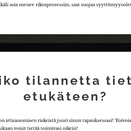
ikäli asia menee rikosprosessiin, saat suojaa syyttömyysol
iko tilannetta tie
etukäteen?
on irtisanomisen riskeistä juuri sinun tapauksessasi? Toivois
ukaan voisit tietää toimivasi oikein?