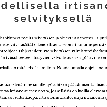
dellisella irtisa
selvityksellä
ankkineet meiltä selvityksen ja ohjeet irtisanomis- ja purk
isselvitys sisältää oikeudellisen arvion irtisanomisperuste
intaohjeet. Ohjeet ulottuvat selvityksen valmistumishetkest
jän työsuhteeseen liittyvien velvollisuuksiesi päättymiseen
tarkalleen mitä tehdä ja milloin. Noudattamalla ohjeita noud
siossa selvitämme sinulle työsuhteen päättämisen laillisuu
taa irtisanomisperustetta, jos sellaisia on käsillä olevassa t
tämään sudenkuopat irtisanomistilanteessa ja irtisanomisaj