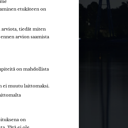
imme
ttaminen etukäteen on
 arviota, tiedät miten
i ennen arvion saamista
npiteitä on mahdollista
n ei muutu laittomaksi.
aittomalta
oituksena on
a. Tätä ei ole