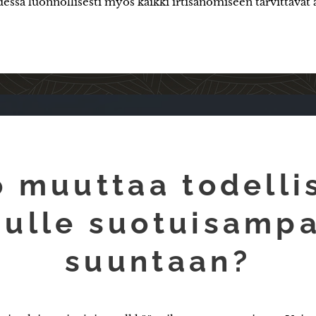
essä luonnollisesti myös kaikki irtisanomiseen tarvittavat a
o muuttaa todelli
nulle suotuisamp
suuntaan?