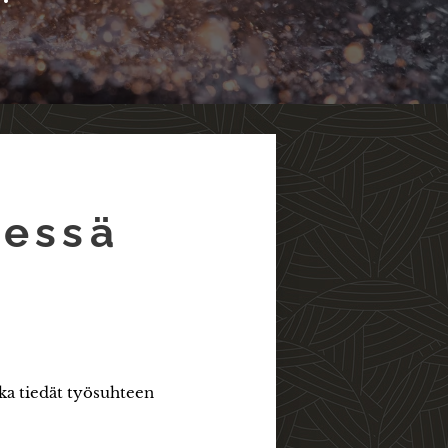
sessä
ska tiedät työsuhteen