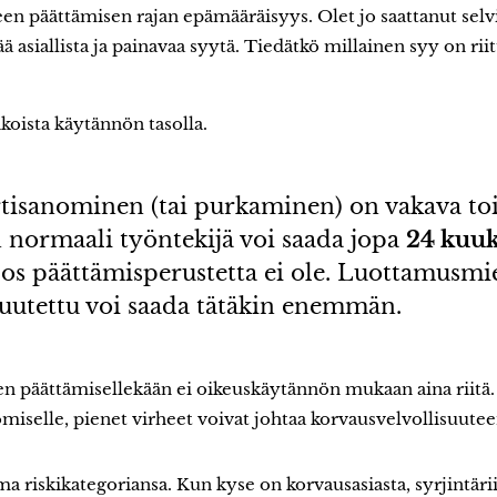
n päättämisen rajan epämääräisyys. Olet jo saattanut selvit
 asiallista ja painavaa syytä. Tiedätkö millainen syy on riit
ikoista käytännön tasolla.
tisanominen (tai purkaminen) on vakava t
normaali työntekijä voi saada jopa
24 kuu
jos päättämisperustetta ei ole. Luottamusmie
uutettu voi saada tätäkin enemmän.
n päättämisellekään ei oikeuskäytännön mukaan aina riitä. V
nomiselle, pienet virheet voivat johtaa korvausvelvollisuutee
ma riskikategoriansa. Kun kyse on korvausasiasta, syrjintär