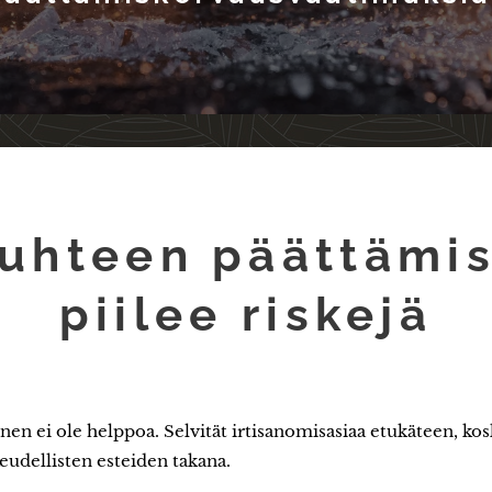
uhteen päättämi
piilee riskejä
en ei ole helppoa. Selvität irtisanomisasiaa etukäteen, ko
eudellisten esteiden takana.