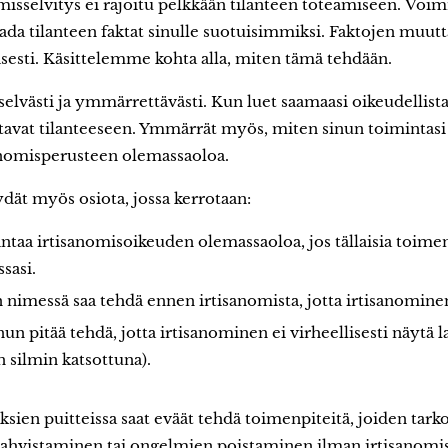
misselvitys ei rajoitu pelkkään tilanteen toteamiseen. Vo
saada tilanteen faktat sinulle suotuisimmiksi. Faktojen muu
lisesti. Käsittelemme kohta alla, miten tämä tehdään.
 selvästi ja ymmärrettävästi. Kun luet saamaasi oikeudellista
ttavat tilanteeseen. Ymmärrät myös, miten sinun toimintas
anomisperusteen olemassaoloa.
öydät myös osiota, jossa kerrotaan:
ntaa irtisanomisoikeuden olemassaoloa, jos tällaisia toime
sasi.
 nimessä saa tehdä ennen irtisanomista, jotta irtisanomine
nun pitää tehdä, jotta irtisanominen ei virheellisesti näytä l
 silmin katsottuna).
sien puitteissa saat eväät tehdä toimenpiteitä, joiden tark
ahvistaminen tai ongelmien poistaminen ilman irtisanomist