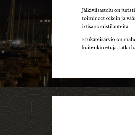
Jälkiviisastelu on juri
toimineet oikein ja vä
irtisanomistilanteita.
Etukäteisarvio on mahdo
kuitenkin etuja. Jatka l