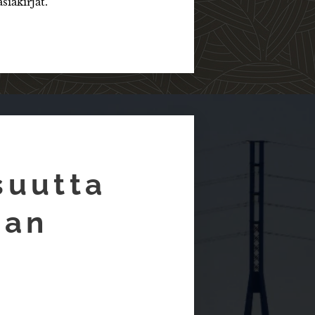
siakirjat.
suutta
aan