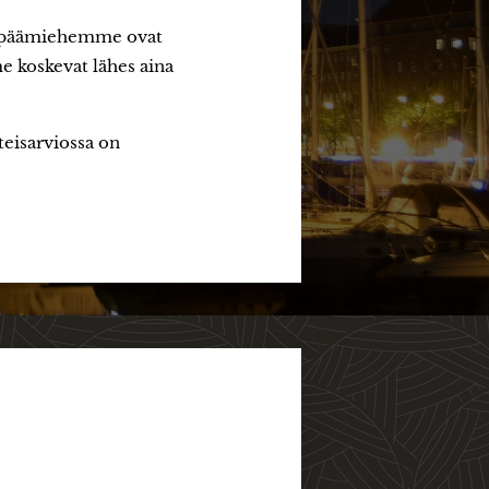
lla päämiehemme ovat
e koskevat lähes aina
teisarviossa on
.