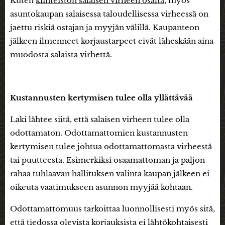
Kuten
kiinteistön salaisen virheen osalta
, myös
asuntokaupan salaisessa taloudellisessa virheessä on
jaettu riskiä ostajan ja myyjän välillä. Kaupanteon
jälkeen ilmenneet korjaustarpeet eivät läheskään aina
muodosta salaista virhettä.
Kustannusten kertymisen tulee olla yllättävää
Laki lähtee siitä, että salaisen virheen tulee olla
odottamaton. Odottamattomien kustannusten
kertymisen tulee johtua odottamattomasta virheestä
tai puutteesta. Esimerkiksi osaamattoman ja paljon
rahaa tuhlaavan hallituksen valinta kaupan jälkeen ei
oikeuta vaatimukseen asunnon myyjää kohtaan.
Odottamattomuus tarkoittaa luonnollisesti myös sitä,
että tiedossa olevista korjauksista ei lähtökohtaisesti