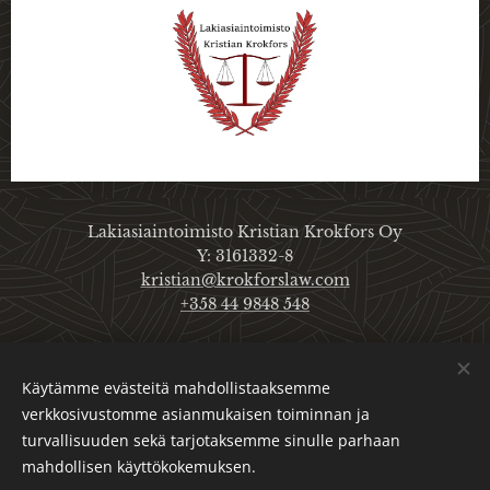
Lakiasiaintoimisto Kristian Krokfors Oy
Y: 3161332-8
kristian@krokforslaw.com
+358 44 9848 548
Käytämme evästeitä mahdollistaaksemme
Etusivulle
Artikkelien käyttöehdot
verkkosivustomme asianmukaisen toiminnan ja
Tietoa henkilötietojen käsittelystä
turvallisuuden sekä tarjotaksemme sinulle parhaan
Evästeet
mahdollisen käyttökokemuksen.