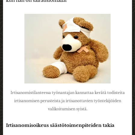
kun hän on sairauslomalla?
Irtisanomistilanteessa työnantajan kannattaa kerätä todisteita
irtisanomisen perusteista ja irtisanottavien työntekijöiden
valikoitumisen syistä.
Irtisanomisoikeus säästötoimenpiteiden takia