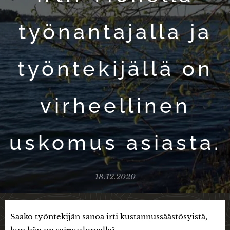
työnantajalla ja
työntekijällä on
virheellinen
uskomus asiasta.
18.12.2020
Saako työntekijän sanoa irti kustannussäästösyistä,