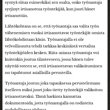
syntyä riitaa esimerkiksi sen osalta, onko työnantaja
syrjinyt irtisanottua työntekijää, kun juuri hänet
irtisanottiin.
Lähtökohtana on se, että työnantaja saa valita työn
vähenemisen vuoksi irtisanottavat työntekijät omista
lähtökohdistaan käsin. Työnantajalla ei ole
velvollisuutta tehdä tarkkaa keskinäistä vertailua
työntekijöiden kesken. Riita-asiassa työnantaja voi
kuitenkin joutua tilanteeseen, jossa hänen tulee
näyttää toteen se, että irtisanottavan valikoituminen
on tapahtunut asiallisilla perusteilla.
Työnantaja joutuu joka tapauksessa perustelemaan
itselleen miksi juuri joku tietty työntekijä valikoituu
irtisanottavaksi. Tämä harkinta kannattaa
dokumentoida, jotta työnantajalla on todisteita
mahdollisessa riidassa.