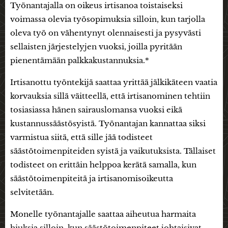
Työnantajalla on oikeus irtisanoa toistaiseksi
voimassa olevia työsopimuksia silloin, kun tarjolla
oleva työ on vähentynyt olennaisesti ja pysyvästi
sellaisten järjestelyjen vuoksi, joilla pyritään
pienentämään palkkakustannuksia.*
Irtisanottu työntekijä saattaa yrittää jälkikäteen vaatia
korvauksia sillä väitteellä, että irtisanominen tehtiin
tosiasiassa hänen sairauslomansa vuoksi eikä
kustannussäästösyistä. Työnantajan kannattaa siksi
varmistua siitä, että sille jää todisteet
säästötoimenpiteiden syistä ja vaikutuksista. Tällaiset
todisteet on erittäin helppoa kerätä samalla, kun
säästötoimenpiteitä ja irtisanomisoikeutta
selvitetään.
Monelle työnantajalle saattaa aiheutua harmaita
hiuksia silloin, kun säästötoimenpiteet johtaisivat