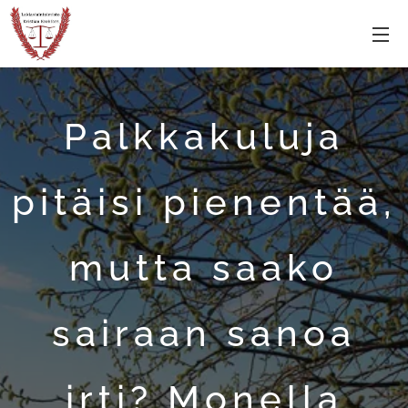
Palkkakuluja
pitäisi pienentää,
mutta saako
sairaan sanoa
irti?
Monella